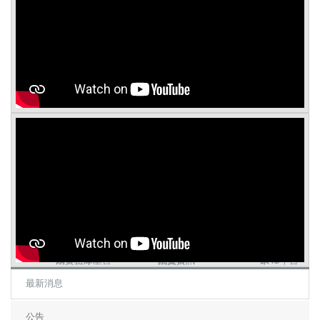
高中生專區
系資料庫平台
招生資訊
統資幣
系 R 平台
SAS
最新消息
公告