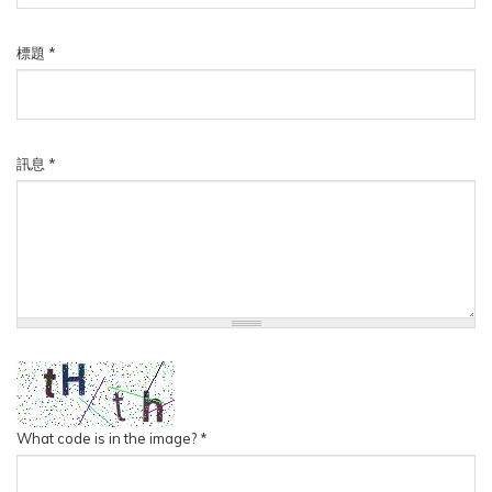
標題
*
訊息
*
What code is in the image?
*