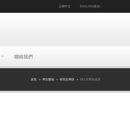
正體中文
ENGLISH(英文)
聯絡我們
首頁
學生園地
研究生專區
碩士班歷屆成員