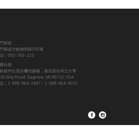
門校區
門縣金沙鎮德明路105號
話：082-355-233
國分校
歇根州位置吉爾伯森廳，薩吉諾谷州立大學
00 Bay Road, Saginaw, MI 48710, USA
話：1-989-964-2497／1-989-964-4010