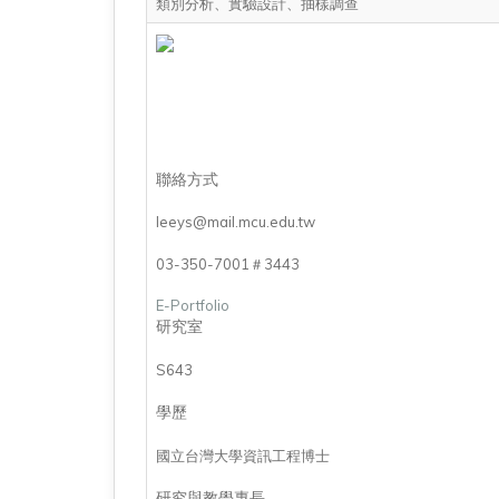
類別分析、實驗設計、抽樣調查
聯絡方式
leeys@mail.mcu.edu.tw
03-350-7001＃3443
E-Portfolio
研究室
S643
學歷
國立台灣大學資訊工程博士
研究與教學專長