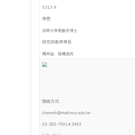
S313-9
學歷
清華大學應數所博士
研究與教學專長
機率論、隨機過程
聯絡方式
chenmh@mail.mcu.edu.tw
03-350-7001＃3493